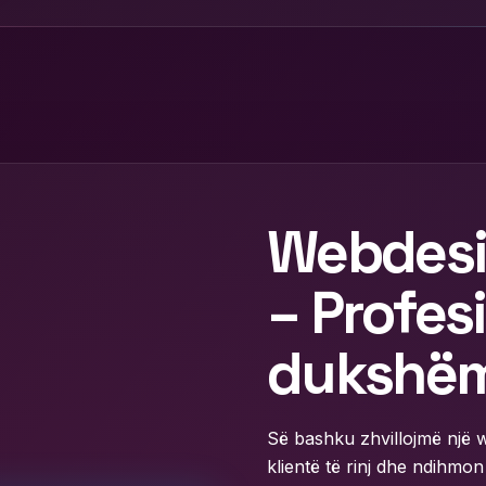
Webdesi
– Profesi
dukshë
Së bashku zhvillojmë një 
klientë të rinj dhe ndihmon 