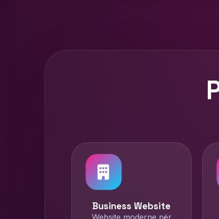
P
Business Website
Website moderne për