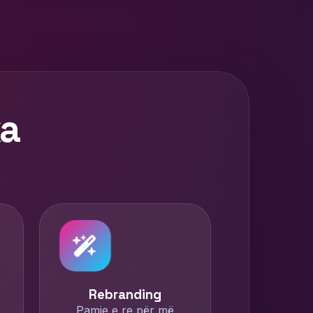
ka
Rebranding
Pamje e re për më