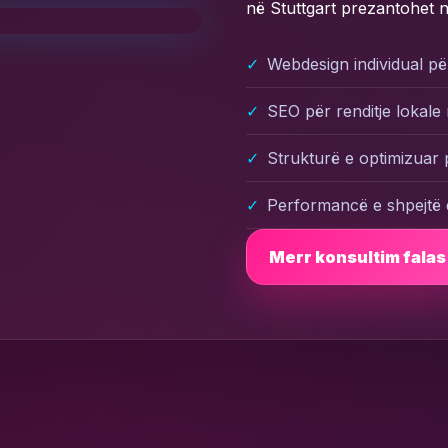
në Stuttgart prezantohet
Webdesign individual pë
SEO për renditje lokale
Strukturë e optimizuar
Performancë e shpejtë 
Merr konsultim falas