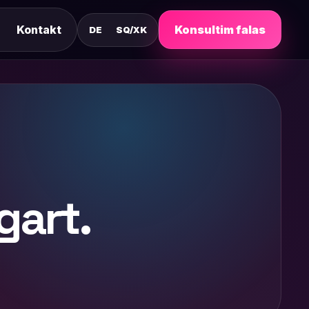
Kontakt
Konsultim falas
DE
SQ/XK
gart.