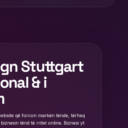
gn Stuttgart
onal & i
m
website që forcon markën tënde, tërheq
biznesin tënd të rritet online. Biznesi yt