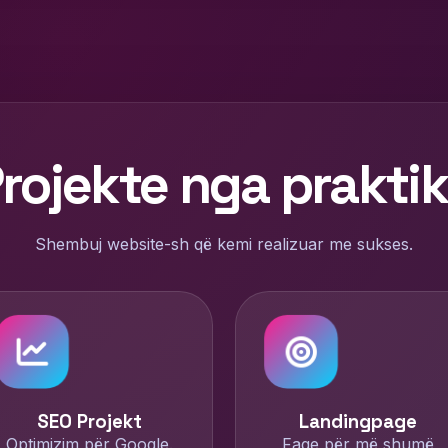
rojekte nga prakti
Shembuj website-sh që kemi realizuar me sukses.
SEO Projekt
Landingpage
Optimizim për Google.
Faqe për më shumë