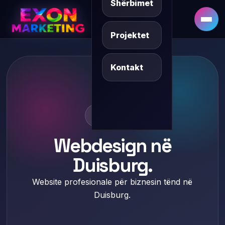
Shërbimet
DE
SQ/XK
Projektet
Kontakt
Duisburg
Webdesign në
Duisburg.
Website profesionale për biznesin tënd në
Duisburg.