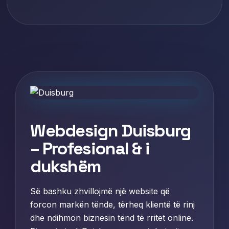
Webdesign Duisburg
– Profesional & i
dukshëm
Së bashku zhvillojmë një website që
forcon markën tënde, tërheq klientë të rinj
dhe ndihmon biznesin tënd të rritet online.