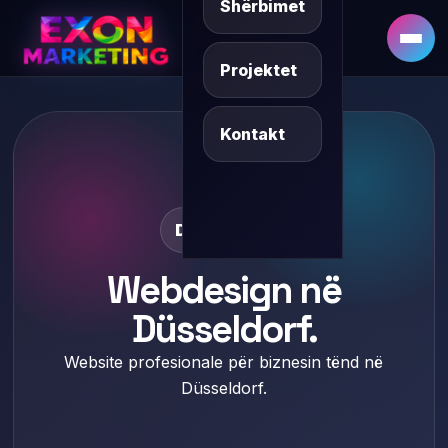
Shërbimet
DE
SQ/XK
Projektet
Kontakt
Düsseldorf
Webdesign në
Düsseldorf.
Website profesionale për biznesin tënd në
Düsseldorf.