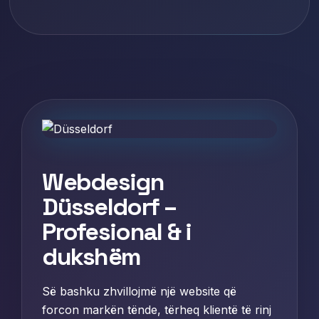
Webdesign
Düsseldorf –
Profesional & i
dukshëm
Së bashku zhvillojmë një website që
forcon markën tënde, tërheq klientë të rinj