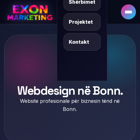
Shërbimet
DE
SQ/XK
Projektet
Kontakt
Bonn
Webdesign në Bonn.
Website profesionale për biznesin tënd në
Bonn.