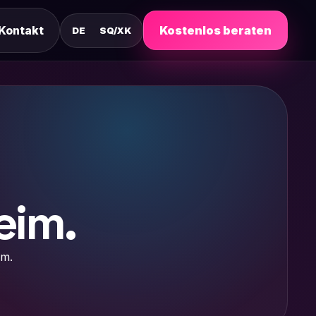
Kontakt
Kostenlos beraten
DE
SQ/XK
eim.
im.