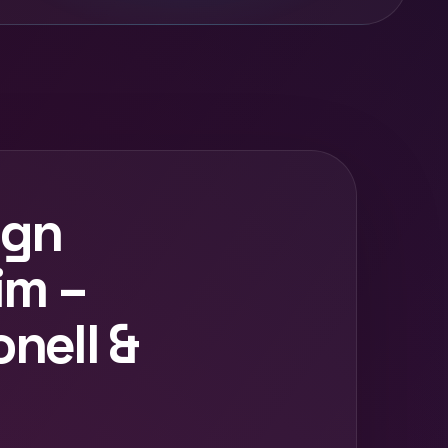
ign
m –
onell &