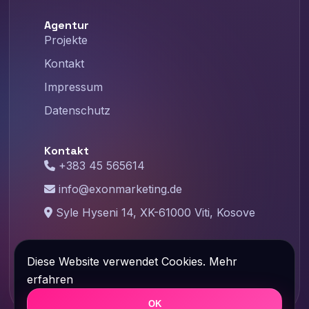
Agentur
Projekte
Kontakt
Impressum
Datenschutz
Kontakt
+383 45 565614
info@exonmarketing.de
Syle Hyseni 14, XK-61000 Viti, Kosove
©
2026
Exon Marketing – Designed with
Diese Website verwendet Cookies.
Mehr
❤️ By Exonmarketing.de
erfahren
OK