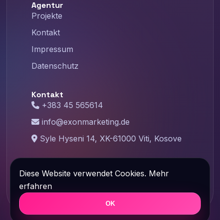
Agentur
Projekte
Kontakt
Impressum
Datenschutz
Kontakt
+383 45 565614
info@exonmarketing.de
Syle Hyseni 14, XK-61000 Viti, Kosove
©
2026
Exon Marketing – Designed with
Diese Website verwendet Cookies.
Mehr
❤️ By Exonmarketing.de
erfahren
OK