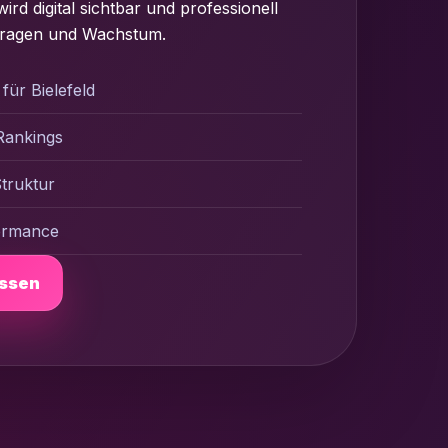
ird digital sichtbar und professionell
nfragen und Wachstum.
für Bielefeld
Rankings
truktur
formance
assen