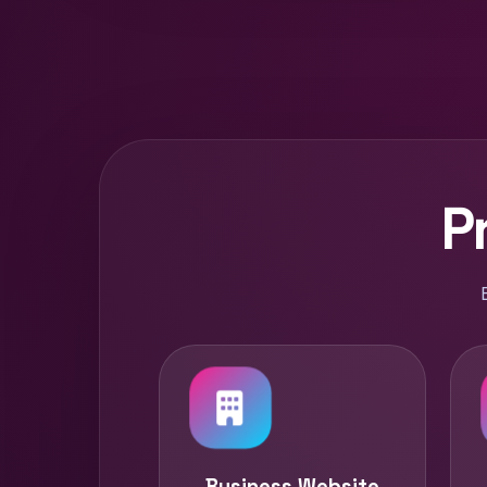
P
Business Website