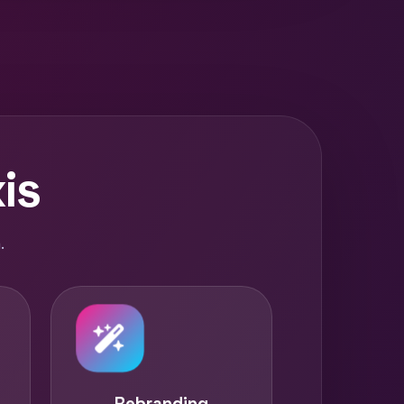
is
.
Rebranding