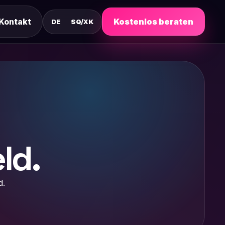
Kontakt
Kostenlos beraten
DE
SQ/XK
ld.
d.